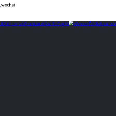
e
,wechat